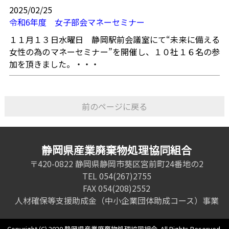
2025/02/25
令和6年度 女子部会マネーセミナー
１１月１３日水曜日 静岡駅前会議室にて“未来に備える
女性の為のマネーセミナー”を開催し、１０社１６名の参
加を頂きました。・・・
前のページに戻る
静岡県産業廃棄物処理協同組合
〒420-0822 静岡県静岡市葵区宮前町24番地の2
TEL 054(267)2755
FAX 054(208)2552
人材確保等支援助成金（中小企業団体助成コース）事業
Copyright (C) 2020 静岡県産業廃棄物処理協同組合. All Rights Reserved.