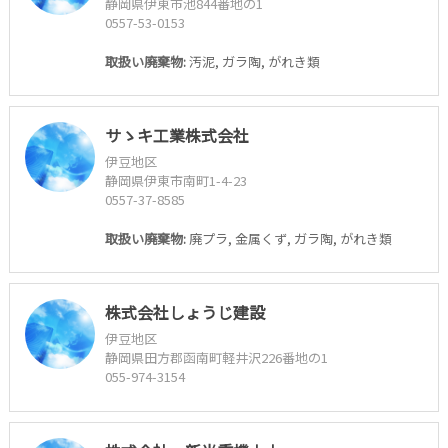
静岡県伊東市池844番地の1
0557-53-0153
取扱い廃棄物:
汚泥, ガラ陶, がれき類
サゝキ工業株式会社
伊豆地区
静岡県伊東市南町1-4-23
0557-37-8585
取扱い廃棄物:
廃プラ, 金属くず, ガラ陶, がれき類
株式会社しょうじ建設
伊豆地区
静岡県田方郡函南町軽井沢226番地の1
055-974-3154