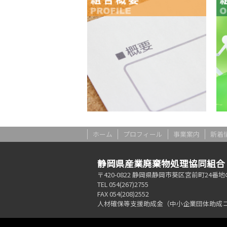
ホーム
プロフィール
事業案内
新着
静岡県産業廃棄物処理協同組合
〒420-0822 静岡県静岡市葵区宮前町24番地
TEL 054(267)2755
FAX 054(208)2552
人材確保等支援助成金（中小企業団体助成