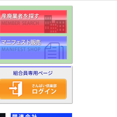
さんぱい業者
検 索
さんぱい
ショップ
組合員専用ページ
さんぱい倶楽部
ログイン