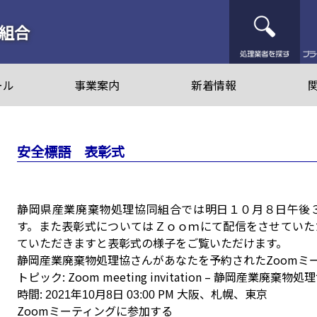
処
組合
ール
事業案内
新着情報
安全標語 表彰式
静岡県産業廃棄物処理協同組合では明日１０月８日午後
す。また表彰式についてはＺｏｏｍにて配信をさせていた
ていただきますと表彰式の様子をご覧いただけます。
静岡産業廃棄物処理協さんがあなたを予約されたZoomミ
トピック: Zoom meeting invitation – 静岡産業廃
時間:
年
月
日
PM 大阪、札幌、東京
2021
10
8
03:00
Zoomミーティングに参加する