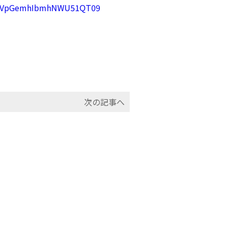
FOUVpGemhIbmhNWU51QT09
次の記事へ