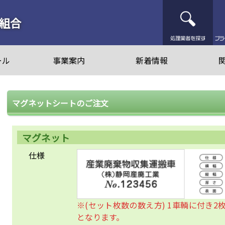
処
組合
ール
事業案内
新着情報
マグネットシートのご注文
マグネット
仕様
※(セット枚数の数え方) 1車輌に付き2
となります。