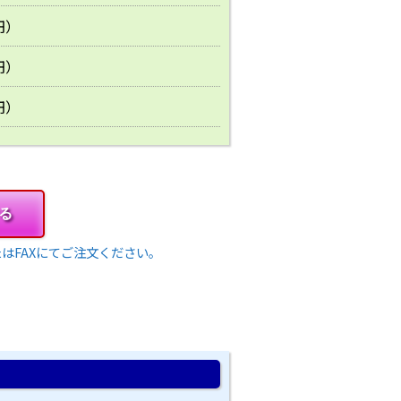
円）
円）
円）
る
はFAXにてご注文ください。