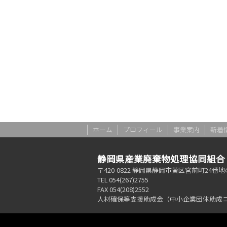
ホーム
プロフィール
事業案内
新着
静岡県産業廃棄物処理協同組合
〒420-0822 静岡県静岡市葵区宮前町24番地
TEL 054(267)2755
FAX 054(208)2552
人材確保等支援助成金（中小企業団体助成