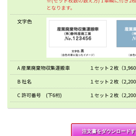
※(セット枚数の数え方) 1車輌に付き2
となります。
文字色
A 産業廃棄物収集運搬車
１セット２枚（3,96
B 社名
１セット２枚（2,20
C 許可番号 (下6桁)
１セット２枚（2,20
注文書をダウンロードす