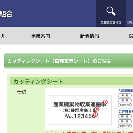
処
組合
ール
事業案内
新着情報
カッティングシート（車両表示シート）のご注文
カッティングシート
仕様